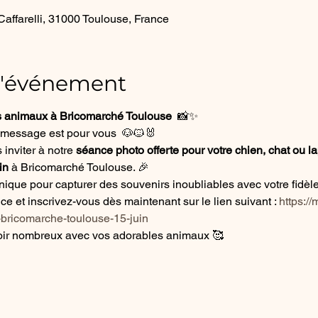
affarelli, 31000 Toulouse, France
l'événement
 animaux à Bricomarché Toulouse 
 📸✨
message est pour vous  🐶🐱🐰
nviter à notre 
séance photo offerte pour votre chien, chat ou la
in
 à Bricomarché Toulouse. 🎉
unique pour capturer des souvenirs inoubliables avec votre fidè
 et inscrivez-vous dès maintenant sur le lien suivant : 
https:/
-bricomarche-toulouse-15-juin
oir nombreux avec vos adorables animaux 🥰