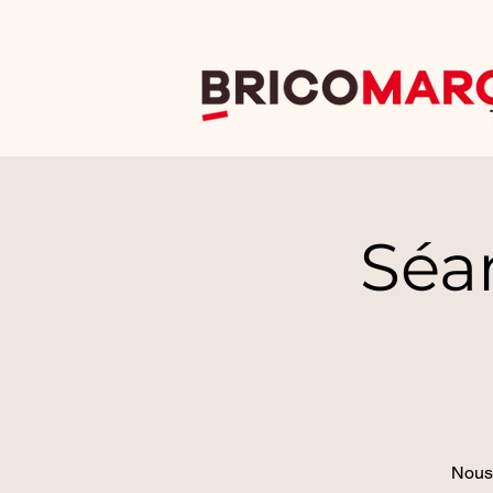
Séa
Nous 