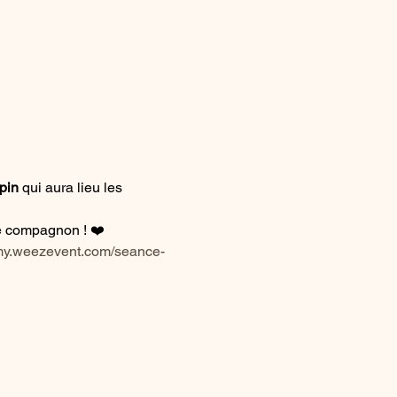
pin
 qui aura lieu les 
le compagnon ! ❤️
/my.weezevent.com/seance-