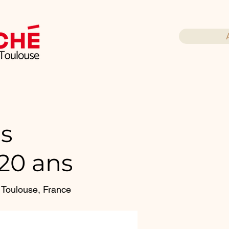
e 85 pcs
cs
120 ans
ction 120 ans
 Toulouse, France