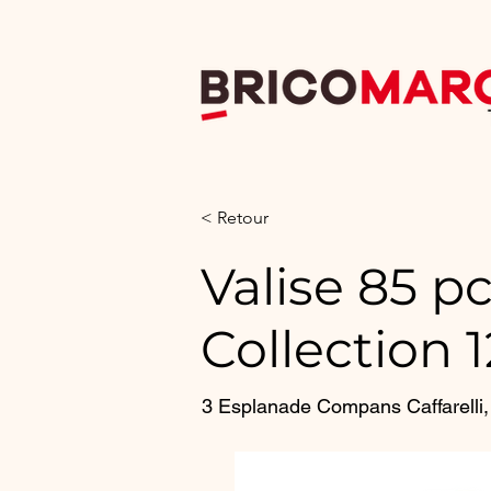
< Back
< Retour
Valis
Valise 85 p
Collection 
Colle
3 Esplanade Compans Caffarelli,